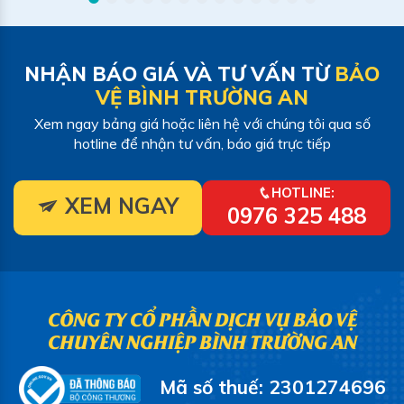
NHẬN BÁO GIÁ VÀ TƯ VẤN TỪ
BẢO
VỆ BÌNH TRƯỜNG AN
Xem ngay bảng giá hoặc liên hệ với chúng tôi qua số
hotline để nhận tư vấn, báo giá trực tiếp
HOTLINE:
XEM NGAY
0976 325 488
CÔNG TY CỔ PHẦN DỊCH VỤ BẢO VỆ
CHUYÊN NGHIỆP BÌNH TRƯỜNG AN
Mã số thuế: 2301274696