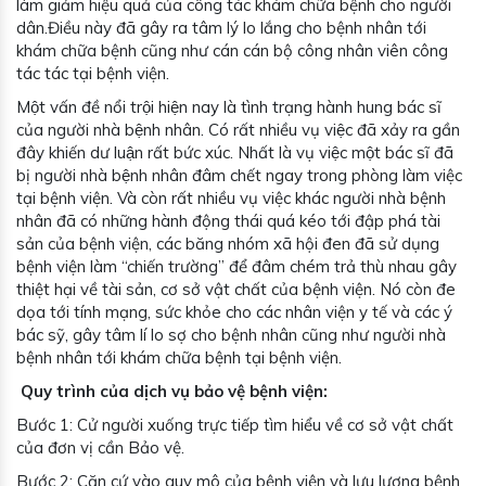
làm giảm hiệu quả của công tác khám chữa bệnh cho người
dân.Điều này đã gây ra tâm lý lo lắng cho bệnh nhân tới
khám chữa bệnh cũng như cán cán bộ công nhân viên công
tác tác tại bệnh viện.
Một vấn đề nổi trội hiện nay là tình trạng hành hung bác sĩ
của người nhà bệnh nhân. Có rất nhiều vụ việc đã xảy ra gần
đây khiến dư luận rất bức xúc. Nhất là vụ việc một bác sĩ đã
bị người nhà bệnh nhân đâm chết ngay trong phòng làm việc
tại bệnh viện. Và còn rất nhiều vụ việc khác người nhà bệnh
nhân đã có những hành động thái quá kéo tới đập phá tài
sản của bệnh viện, các băng nhóm xã hội đen đã sử dụng
bệnh viện làm “chiến trường” để đâm chém trả thù nhau gây
thiệt hại về tài sản, cơ sở vật chất của bệnh viện. Nó còn đe
dọa tới tính mạng, sức khỏe cho các nhân viện y tế và các ý
bác sỹ, gây tâm lí lo sợ cho bệnh nhân cũng như người nhà
bệnh nhân tới khám chữa bệnh tại bệnh viện.
Quy trình của dịch vụ bảo vệ bệnh viện:
Bước 1: Cử người xuống trực tiếp tìm hiểu về cơ sở vật chất
của đơn vị cần Bảo vệ.
Bước 2: Căn cứ vào quy mô của bệnh viện và lưu lượng bệnh