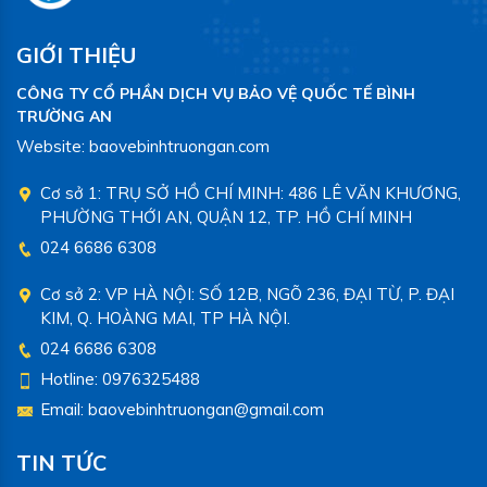
GIỚI THIỆU
CÔNG TY CỔ PHẦN DỊCH VỤ BẢO VỆ QUỐC TẾ BÌNH
TRƯỜNG AN
Website:
baovebinhtruongan.com
Cơ sở 1:
TRỤ SỞ HỒ CHÍ MINH: 486 LÊ VĂN KHƯƠNG,
PHƯỜNG THỚI AN, QUẬN 12, TP. HỒ CHÍ MINH
024 6686 6308
Cơ sở 2:
VP HÀ NỘI: SỐ 12B, NGÕ 236, ĐẠI TỪ, P. ĐẠI
KIM, Q. HOÀNG MAI, TP HÀ NỘI.
024 6686 6308
Hotline:
0976325488
Email:
baovebinhtruongan@gmail.com
TIN TỨC