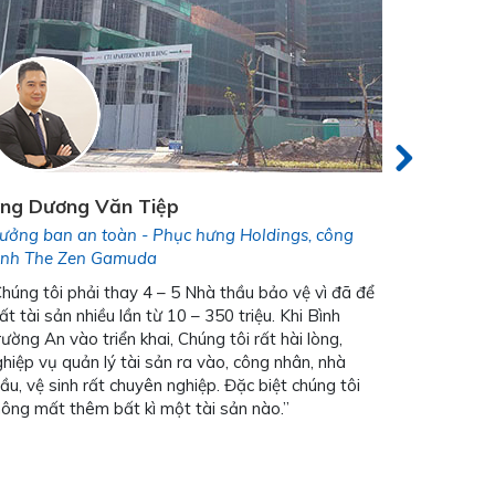
ng Dương Văn Tiệp
Ông Ema
rưởng ban an toàn - Phục hưng Holdings, công
Tổng Giá
rình The Zen Gamuda
“Phải ghi
húng tôi phải thay 4 – 5 Nhà thầu bảo vệ vì đã để
rất chuyên
t tài sản nhiều lần từ 10 – 350 triệu. Khi Bình
trình kiểm
ường An vào triển khai, Chúng tôi rất hài lòng,
chẽ, đúng 
hiệp vụ quản lý tài sản ra vào, công nhân, nhà
bị mất hay
ầu, vệ sinh rất chuyên nghiệp. Đặc biệt chúng tôi
máy từ khi
hông mất thêm bất kì một tài sản nào.”