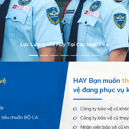
Bảo vệ tòa nhà cục tần số
vệ
HAY Bạn muốn
th
vệ đang phục vụ k
ệp
Công ty bảo vệ cũ khôn
o tiêu chuẩn BỘ CA
Công ty bảo vệ cũ thay 
Nhân viên bảo vệ cũ k