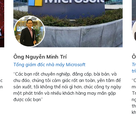
Ông Nguyễn Minh Trí
Ô
Tổng giám đốc nhà máy Microsoft
T
t
“Các bạn rất chuyên nghiệp, đẳng cấp, bài bản, và
ặc
chu đáo, chúng tôi cảm giác rất an toàn, yên tâm để
“C
àn
sản xuất, tôi không thể nói gì hơn, chúc công ty ngày
mấ
một phát triển và nhiều khách hàng may mắn gặp
Tr
được các bạn”
ng
th
k