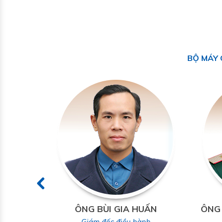
BỘ MÁY 
 HƯNG
ÔNG BÙI GIA HUẤN
ÔNG
anh
Giám đốc điều hành