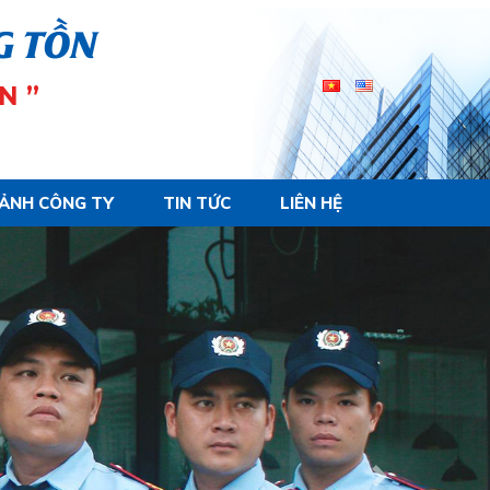
G TỒN
N ”
 ẢNH CÔNG TY
TIN TỨC
LIÊN HỆ
Next