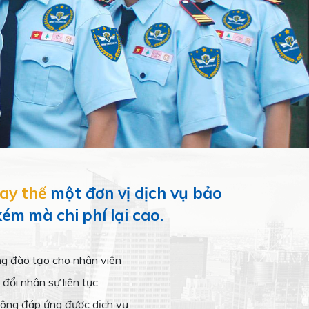
ay thế
một đơn vị dịch vụ bảo
ém mà chi phí lại cao.
g đào tạo cho nhân viên
đổi nhân sự liên tục
hông đáp ứng được dịch vụ