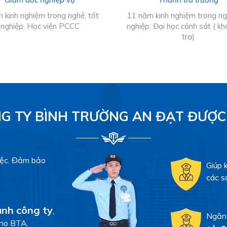
 kinh nghiệm trong nghề, tốt
11 năm kinh nghiệm trong ng
nghiệp: Học viện PCCC
nghiệp: Đại học cảnh sát ( kh
tra)
G TY BÌNH TRƯỜNG AN ĐẠT ĐƯỢC
iệc. Đảm bảo
Giúp 
các s
ảnh công ty
,
Ngăn
cho BTA.