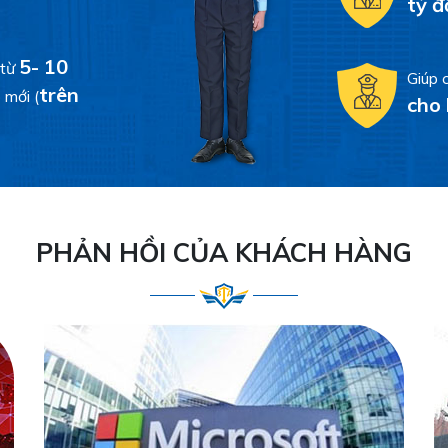
tỷ 
5- 10
 từ
Giúp 
trên
 mới (
cho 
PHẢN HỒI CỦA KHÁCH HÀNG