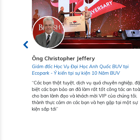
Ông Christopher Jeffery
5 Sao D'
Giám đốc Học Vụ Đại Học Anh Quốc BUV tại
Ecopark - Ý kiến tại sự kiện 10 Năm BUV
g ty Bình
“Các bạn thật tuyệt, dịch vụ quá chuyên nghiệp, đ
rất tốt từ
biệt các bạn bảo an đã làm rất tốt công tác an to
ợc kiểm
cho ban lãnh đạo và khách mời VIP của chúng tôi,
húng tôi
thành thực cảm ơn các bạn và hẹn gặp tại một sự
ng tiếc
kiện sắp tới”