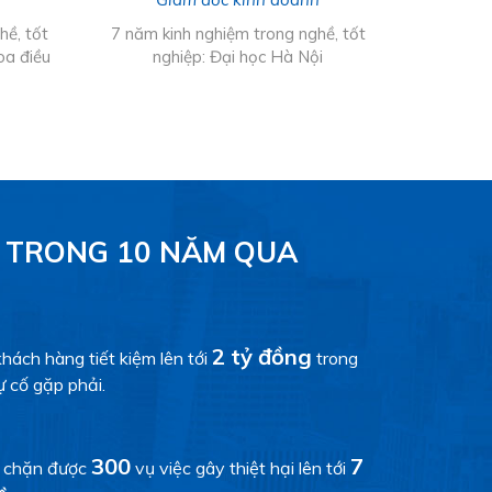
hề, tốt
7 năm kinh nghiệm trong nghề, tốt
Đại Học 
oa điều
nghiệp: Đại học Hà Nội
 TRONG 10 NĂM QUA
2 tỷ đồng
khách hàng tiết kiệm lên tới
trong
ự cố gặp phải.
300
7
 chặn được
vụ việc gây thiệt hại lên tới