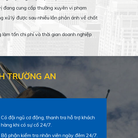
vị đang cung cấp thường xuyên vi phạm
g xử lý được sau nhiều lần phản ánh về chất
làm tốn chi phí và thời gian doanh nghiệp
NH TRƯỜNG AN
Có đội ngũ cơ động, thanh tra hỗ trợ khách
hàng khi có sự cố 24/7.
Bộ phận kiểm tra nhân viên ngày đêm 24/7.