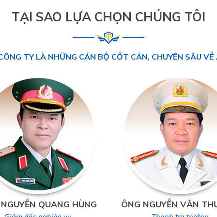
TẠI SAO LỰA CHỌN CHÚNG TÔI
CÔNG TY LÀ NHỮNG CÁN BỘ CỐT CÁN, CHUYÊN SÂU VỀ 
 NGUYỄN QUANG HÙNG
ÔNG NGUYỄN VĂN TH
Giám đốc nghiệp vụ
Thanh tra trưởng