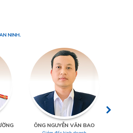
AN NINH.
ƯỜNG
ÔNG NGUYỄN VĂN BAO
ÔNG
Giám đốc kinh doanh