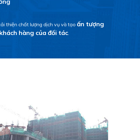
đồng
ấn tượng
cải thiện chất lượng dịch vụ và tạo
khách hàng của đối tác
.