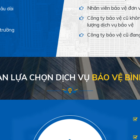
Nhân viên bảo vệ đơn 
âu dài
Công ty bảo vệ cũ khôn
lượng dịch vụ bảo vệ
 trường
Công ty bảo vệ cũ đang 
BẠN LỰA CHỌN DỊCH VỤ
BẢO VỆ BÌ