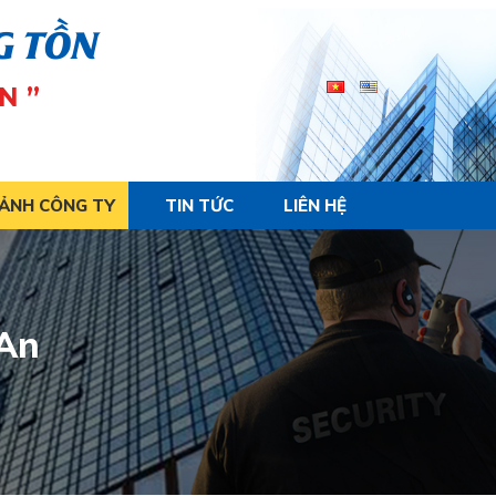
G TỒN
N ”
 ẢNH CÔNG TY
TIN TỨC
LIÊN HỆ
 An